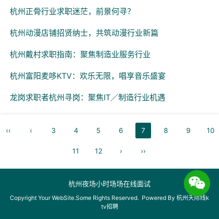
杭州正骨行业求职迷茫，前景何寻？
杭州动漫店铺招贤纳士，共筑动漫行业新篇
杭州戴村求职指南：聚焦制造业服务行业
杭州富阳麦哆KTV：欢乐无限，唱享音乐盛宴
龙岗求职者杭州寻岗：聚焦IT／制造行业机遇
‹‹
‹
3
4
5
6
7
8
9
10
11
12
›
››
杭州夜场小时场场在线面试
Copyright Your WebSite.Some Rights Reserved. Powered By
杭州天际线k
tv招聘