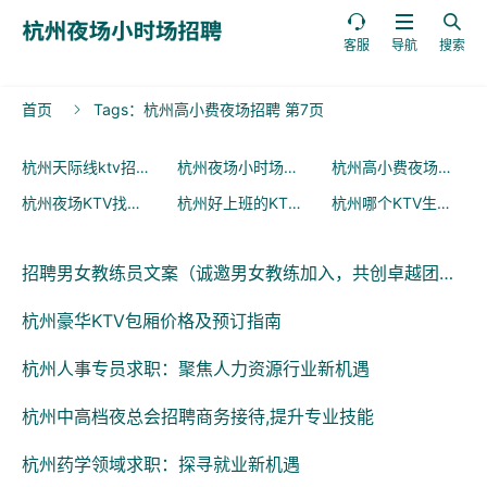



客服
导航
搜索
首页
Tags：杭州高小费夜场招聘 第7页

杭州天际线ktv招聘
杭州夜场小时场招聘
杭州高小费夜场招聘
(509)
(500)
(4
杭州夜场KTV找工作
杭州好上班的KTV招聘
杭州哪个KTV生意好
(10)
(10)
(10
招聘男女教练员文案（诚邀男女教练加入，共创卓越团队）
杭州豪华KTV包厢价格及预订指南
杭州人事专员求职：聚焦人力资源行业新机遇
杭州中高档夜总会招聘商务接待,提升专业技能
杭州药学领域求职：探寻就业新机遇