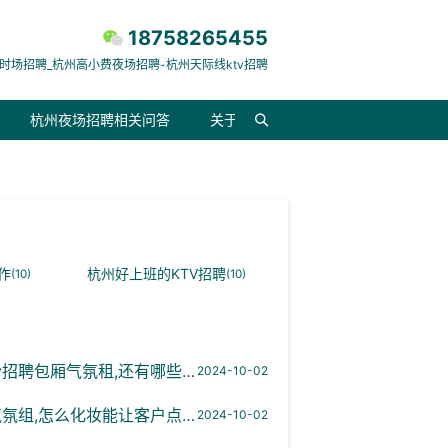
18758265455
时场招聘_杭州高小费夜场招聘-杭州天际线ktv招聘
杭州夜场招聘相关问答
关于我们
作
杭州好上班的KTV招聘
(10)
(10)
招聘包厢气氛租,还有哪些职位
2024-10-02
组,怎么化妆能让客户点你的台
2024-10-02