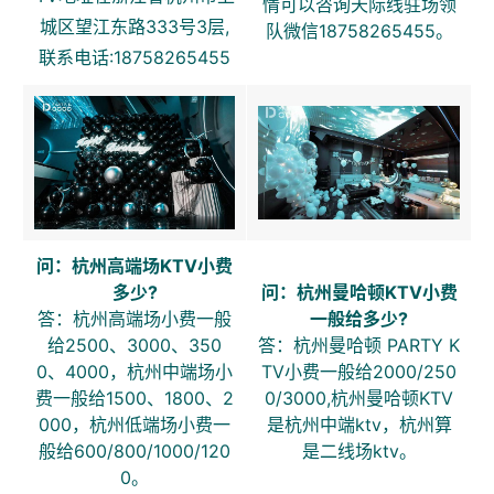
情可以咨询天际线驻场领
城区望江东路333号3层,
队微信18758265455。
联系电话:18758265455
问：杭州高端场KTV小费
多少?
问：杭州曼哈顿KTV小费
答：杭州高端场小费一般
一般给多少?
给2500、3000、350
答：杭州曼哈顿 PARTY K
0、4000，杭州中端场小
TV小费一般给2000/250
费一般给1500、1800、2
0/3000,杭州曼哈顿KTV
000，杭州低端场小费一
是杭州中端ktv，杭州算
般给600/800/1000/120
是二线场ktv。
0。