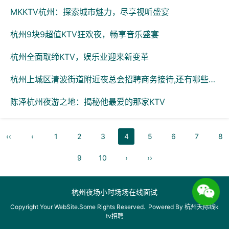
MKKTV杭州：探索城市魅力，尽享视听盛宴
杭州9块9超值KTV狂欢夜，畅享音乐盛宴
杭州全面取缔KTV，娱乐业迎来新变革
杭州上城区清波街道附近夜总会招聘商务接待,还有哪些职位
陈泽杭州夜游之地：揭秘他最爱的那家KTV
‹‹
‹
1
2
3
4
5
6
7
8
9
10
›
››
杭州夜场小时场场在线面试
Copyright Your WebSite.Some Rights Reserved. Powered By
杭州天际线k
tv招聘