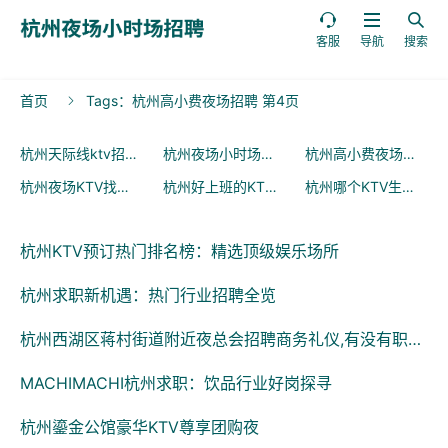



客服
导航
搜索
首页
Tags：杭州高小费夜场招聘 第4页

杭州天际线ktv招聘
杭州夜场小时场招聘
杭州高小费夜场招聘
(509)
(500)
(4
杭州夜场KTV找工作
杭州好上班的KTV招聘
杭州哪个KTV生意好
(10)
(10)
(10
杭州KTV预订热门排名榜：精选顶级娱乐场所
杭州求职新机遇：热门行业招聘全览
杭州西湖区蒋村街道附近夜总会招聘商务礼仪,有没有职位上升空间
MACHIMACHI杭州求职：饮品行业好岗探寻
杭州鎏金公馆豪华KTV尊享团购夜