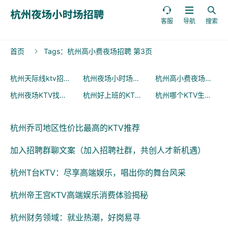



客服
导航
搜索
首页
Tags：杭州高小费夜场招聘 第3页

杭州天际线ktv招聘
杭州夜场小时场招聘
杭州高小费夜场招聘
(509)
(500)
(4
杭州夜场KTV找工作
杭州好上班的KTV招聘
杭州哪个KTV生意好
(10)
(10)
(10
杭州乔司地区性价比最高的KTV推荐
加入招聘群聊文案（加入招聘社群，共创人才新机遇）
杭州T台KTV：尽享高端娱乐，唱出你的舞台风采
杭州帝王宫KTV高端娱乐消费体验揭秘
杭州财务领域：就业热潮，好岗易寻