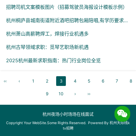
招聘司机文案模板图片（招募驾驶员海报设计模板示例）
杭州桐庐县城南街道附近酒吧招聘包厢陪唱,有学历要求吗？
杭州萧山高薪聘焊工，焊接行业机遇多
杭州古琴领域求职：觅琴艺职场新机遇
2025杭州最新求职指南：热门行业岗位全览
‹‹
‹
1
2
3
4
5
6
7
8
9
10
›
››
杭州夜场小时场场在线面试
Copyright Your WebSite.Some Rights Reserved. Powered By
杭州天际线k
tv招聘