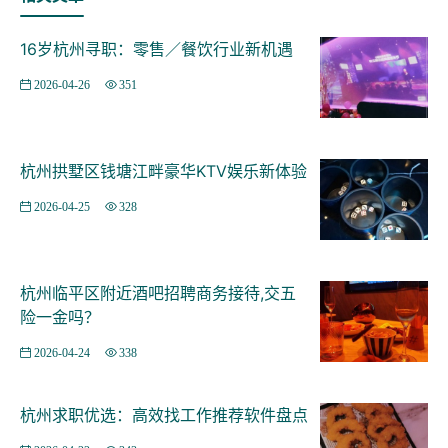
16岁杭州寻职：零售／餐饮行业新机遇
2026-04-26
351
音响效果很好，不错的地方，还不错吧价格在那边下次还
杭州拱墅区钱塘江畔豪华KTV娱乐新体验
会去杭州富阳区渔山乡附近酒吧招聘商务礼仪,(不需要工
2026-04-25
328
作服) 去了一次，挺好的，团购方便很多，还送了小吃，
很划算，地点也比较好找团购很划算，小伙伴玩得很开
心，下次再来
杭州临平区附近酒吧招聘商务接待,交五
险一金吗？
2026-04-24
338
杭州求职优选：高效找工作推荐软件盘点