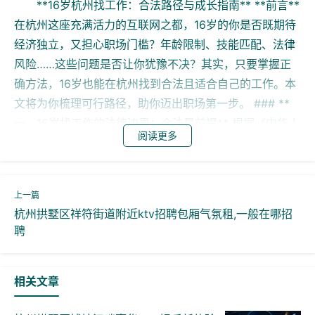
**16岁杭州找工作：合法路径与成长指南** **前言**
在杭州这座充满活力的互联网之都，16岁的你是否既期待
经济独立，又担心职场门槛？年龄限制、技能匹配、法律
风险……这些问题是否让你犹豫不决？其实，只要掌握正
确方法，16岁也能在杭州找到合法且适合自己的工作。本
文将为你梳理可行路径，助你迈出职场第一步。 ### **
一、16岁找工作的法律边界：合法是前提** 根据《中华人
阅读更多
民共和国劳动法》及《未成年人保护法》，**16周岁以上
未满18周岁的劳动者属于未成年工**，可从事与其年龄、
体力相适应的工作，但**禁止从事矿山井下、有毒有害、
国家规定的第四级体力劳动强度等岗位**。在杭州，企业
杭州拱墅区祥符街道附近ktv招聘包厢气氛租,一般在哪招
若雇佣16岁员工，需提供健康检查、登记备案，并避免安
聘
排夜班或高强度工作。 **案例**：2023年，杭州某奶茶
店因雇佣16岁学生上夜班被劳动部门处罚，后调整排班并
补办手续。这一案例提醒：合法合规是求职的第一原则。
相关文章
### **二、杭州适合16岁的工作类型：技能与兴趣结合**