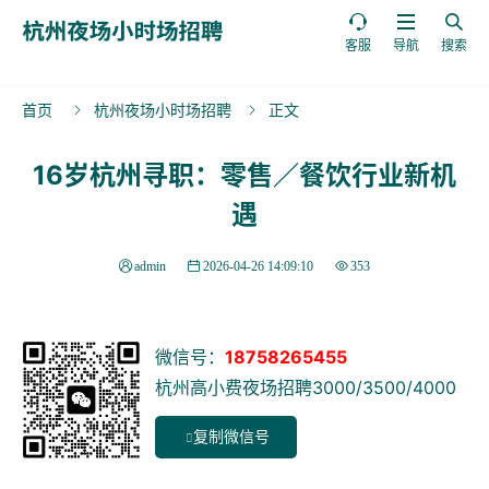



客服
导航
搜索
首页
杭州夜场小时场招聘
正文


16岁杭州寻职：零售／餐饮行业新机
遇
admin
2026-04-26 14:09:10
353
微信号：
18758265455
杭州高小费夜场招聘3000/3500/4000
复制微信号