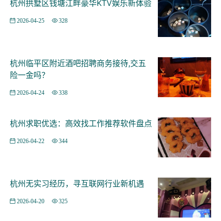
杭州拱墅区钱塘江畔豪华KTV娱乐新体验
1. **服务业基础岗位** - **餐饮/零售店员**：奶茶店、便
利店、快餐店等通常接受兼职，工作灵活，适合积累社交
2026-04-25
328
经验。 - **电商客服**：杭州作为电商之都，许多网店需
要兼职客服处理订单咨询，需具备基础电脑操作能力。 2.
**技能型兼职** - **家教助理**：若你擅长某学科，可协
杭州临平区附近酒吧招聘商务接待,交五
助家教老师批改作业或辅导低年级学生。 - **新媒体运营
险一金吗？
助理**：部分小型工作室需要帮忙整理素材、发布内容，
2026-04-24
338
适合对短视频感兴趣者。 3. **实习与学徒机会** - **设
计/编程学徒**：杭州众多互联网公司开放短期实习，需主
杭州求职优选：高效找工作推荐软件盘点
动联系并展示作品集。 - **手工艺学徒**：如陶艺、茶艺
工作室，适合喜欢传统文化的年轻人。 **案例**：16岁的
2026-04-22
344
小李通过某招聘平台找到西湖区一家书店的兼职，负责整
理书籍和引导顾客，月薪3000元，既锻炼了沟通能力，又
避开了高强度劳动。 ### **三、求职渠道与技巧：如何高
杭州无实习经历，寻互联网行业新机遇
效找到工作** 1. **线上平台**：使用“兼职猫”“BOSS直聘”
2026-04-20
325
等APP，筛选“未成年可做”岗位，注意核实企业资质。 2.