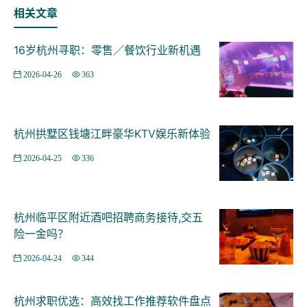
相关文章
16岁杭州寻职：零售／餐饮行业新机遇
好吃的K房,放在美食区做点评更合适珍珠奶茶超大杯，珍
2026-04-26
363
珠也很Q弹卤肉饭好有味道，热腾腾的卤肉酱倒到米饭
里，满满的幸福感优惠：下午的话有折扣。预定：可以电
话预定房间。性价比：小房78块钱4个钟，再叫点小吃饮
杭州拱墅区钱塘江畔豪华KTV娱乐新体验
料也不贵整体：想唱k就会想到的店,杭州上城区丁兰街道
2026-04-25
336
附近夜总会招聘商务接待,应聘有哪些要求
杭州临平区附近酒吧招聘商务接待,交五
险一金吗？
2026-04-24
344
杭州求职优选：高效找工作推荐软件盘点