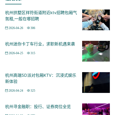
场竞争。企业更青睐**"T型"人才**——纵向深耕专业领
域，横向具备跨学科协作能力。例如，电商行业不仅需要
杭州拱墅区祥符街道附近ktv招聘包厢气
数据分析师，还要求其熟悉直播运营逻辑；传统制造业招
氛租,一般在哪招聘
聘机械工程师时，会优先考察其Python编程和物联网知
2026-04-26
306
识。 此外，**沟通能力、项目管理经验**等软实力成为H
R筛选简历的关键指标。某猎头公司负责人透露："2025
杭州迷你卡丁车行业，求职新机遇来袭
年，杭州企业对应届生的要求从能干活升级为能带团队，
具备学生干部经历或创业项目的候选人更受青睐。" ### *
2026-04-25
315
*三、政策红利：人才补贴升级，区域发展差异显著** 杭
州政府持续加码人才引进政策。2025年，**应届生生活补
杭州高端5D派对包厢KTV：沉浸式娱乐
贴**从本科1万、硕士3万、博士5万，提升至本科2万、硕
新体验
士5万、博士8万，且覆盖范围扩大至非全日制研究生。同
时，**钱塘新区、临平区**等新兴产业集聚区推出专项住
2026-04-24
325
房补贴，符合条件的硕士生每月可领2000元租房补助。
但需注意，杭州就业市场存在明显的**区域分化**。滨江
杭州寻金融职：投行、证券岗位全览
区、