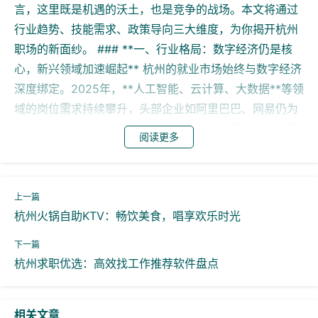
言，这里既是机遇的沃土，也是竞争的战场。本文将通过
行业趋势、技能需求、政策导向三大维度，为你揭开杭州
职场的新面纱。 ### **一、行业格局：数字经济仍是核
心，新兴领域加速崛起** 杭州的就业市场始终与数字经济
深度绑定。2025年，**人工智能、云计算、大数据**等领
域的岗位需求持续攀升，头部企业如阿里巴巴、网易仍为
技术人才提供大量高薪职位。但值得关注的是，**生物医
阅读更多
药、智能制造、新能源**等新兴产业正成为新的就业增长
点。例如，位于余杭区的未来科技城，已聚集了多家基因
检测和医疗器械企业，对生物信息工程师的需求同比增长
40%。 *案例分析*：某985高校硕士毕业生小李，2024
杭州火锅自助KTV：畅饮美食，唱享欢乐时光
年放弃传统互联网大厂offer，选择加入一家杭州本土的AI
制药公司。他表示："虽然起薪略低，但公司处于融资扩张
杭州求职优选：高效找工作推荐软件盘点
期，未来3年团队规模预计翻3倍，职业上升空间更大。"
### **二、技能需求：复合型人才吃香，"硬技能+软实
力"缺一不可** 在杭州，单纯的技术能力已不足以应对职
相关文章