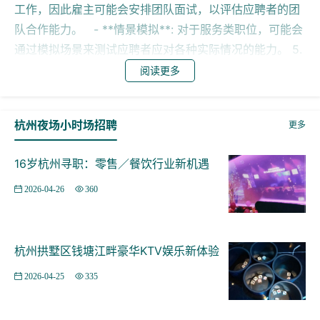
工作，因此雇主可能会安排团队面试，以评估应聘者的团
队合作能力。 - **情景模拟**: 对于服务类职位，可能会
通过模拟场景来测试应聘者应对各种实际情况的能力。 5.
**背景调查**: 对于入选的候选人，雇主可能会进行背景
阅读更多
调查，包括验证过往工作经历、教育背景及有无犯罪记录
等。 6. **工作邀请**: 确定最终候选人后，雇主会发出工
杭州夜场小时场招聘
更多
作邀请。一般会先通知应聘者，然后发送正式的工作合
同。 7. **入职培训**: 对于通过面试的应聘者，在开始工
16岁杭州寻职：零售／餐饮行业新机遇
作前通常需要接受一定的入职培训，以熟悉工作环境和具
体的工作流程。 整个面试过程可能会根据申请的职位和企
2026-04-26
360
业的具体需求有所调整，但以上提到的步骤是比较常见的
流程。准备充分，了解所应聘职位的具体要求，可以帮助
应聘者在面试中表现更好。
杭州拱墅区钱塘江畔豪华KTV娱乐新体验
2026-04-25
335